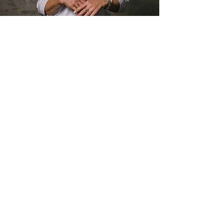
Erfahrung.
Neben einer gehörigen Portion
Lebenserfahrung bringe ich auch konkrete
Erfahrung in der Seniorenbegleitung und
Seniorenassistenz mit.
Meine Erfahrungen in der Seniorenassistenz
habe ich zunächst im familiären Umfeld
gesammelt. Für einen Zeitraum von 5 Jahren
habe ich lernen dürfen, wie sehr man mit
zugewandter, herzlicher und einfühlsamer Art
lieben Menschen trotz nicht einfacher
gesundheitlicher Situation zu einem erheblichen
Maß an zusätzlicher Lebensqualität, Glück und
Zufriedenheit verhelfen kann. Dazu gehörte auch
die Betreuung an Demenz erkrankter Menschen,